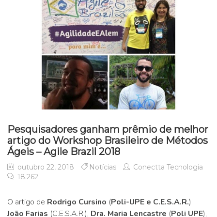
Pesquisadores ganham prêmio de melhor
artigo do Workshop Brasileiro de Métodos
Ágeis – Agile Brazil 2018
outubro 22, 2018
Notícias
Conectta Tecnologia
18.262
O artigo de
Rodrigo Cursino
(
Poli-UPE e C.E.S.A.R.
) ,
João Farias
(C.E.S.A.R.),
Dra. Maria Lencastre
(
Poli UPE
),