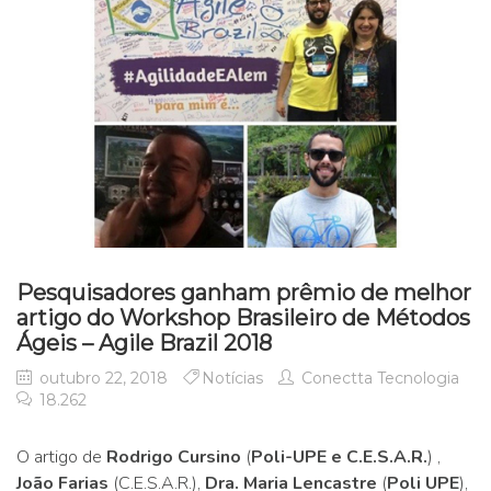
Pesquisadores ganham prêmio de melhor
artigo do Workshop Brasileiro de Métodos
Ágeis – Agile Brazil 2018
outubro 22, 2018
Notícias
Conectta Tecnologia
18.262
O artigo de
Rodrigo Cursino
(
Poli-UPE e C.E.S.A.R.
) ,
João Farias
(C.E.S.A.R.),
Dra. Maria Lencastre
(
Poli UPE
),